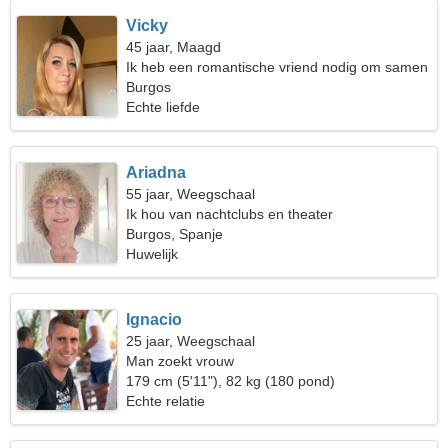
Vicky
45 jaar, Maagd
Ik heb een romantische vriend nodig om samen
te dansen
Burgos
Echte liefde
Ariadna
55 jaar, Weegschaal
Ik hou van nachtclubs en theater
Burgos, Spanje
Huwelijk
Ignacio
25 jaar, Weegschaal
Man zoekt vrouw
179 cm (5'11"), 82 kg (180 pond)
Echte relatie