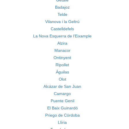
Getafe
Badajoz
Telde
Vilanova i la Geltrú
Castelldefels
La Nova Esquerra de l'Eixample
Alzira
Manacor
Ontinyent
Ripollet
Águilas
Olot
Alcázar de San Juan
Camargo
Puente Genil
El Baix Guinardó
Priego de Córdoba
Llíria