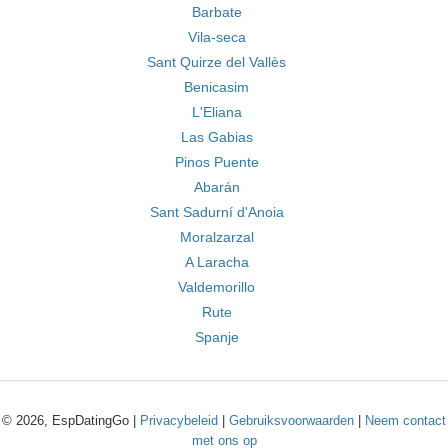
Barbate
Vila-seca
Sant Quirze del Vallès
Benicasim
L'Eliana
Las Gabias
Pinos Puente
Abarán
Sant Sadurní d'Anoia
Moralzarzal
A Laracha
Valdemorillo
Rute
Spanje
© 2026, EspDatingGo |
Privacybeleid
|
Gebruiksvoorwaarden
|
Neem contact
met ons op