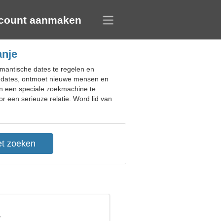
count aanmaken
anje
omantische dates te regelen en
e dates, ontmoet nieuwe mensen en
 en een speciale zoekmachine te
r een serieuze relatie. Word lid van
r