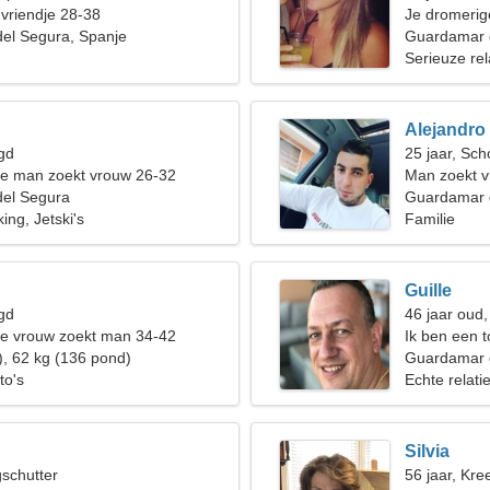
 vriendje 28-38
Je dromerig
el Segura, Spanje
Guardamar 
Serieuze rel
Alejandro
gd
25 jaar, Sch
de man zoekt vrouw 26-32
Man zoekt v
el Segura
Guardamar d
ing, Jetski's
Familie
Guille
gd
46 jaar oud,
de vrouw zoekt man 34-42
Ik ben een 
), 62 kg (136 pond)
vrouw nodig
Guardamar 
to's
Echte relati
Silvia
gschutter
56 jaar, Kree