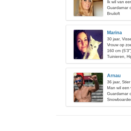
Ik wil van e
Guardamar d
Bruiloft
Marina
30 jaar, Viss
Vrouw op zoe
160 cm (5'3"
Tuinieren, H
Arnau
36 jaar, Stier
Man wil een
Guardamar d
Snowboarden