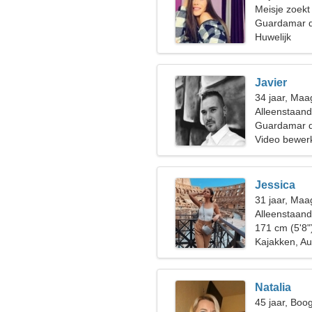
Meisje zoekt
Guardamar d
Huwelijk
Javier
34 jaar, Maa
Alleenstaan
Guardamar d
Video bewerk
Jessica
31 jaar, Maa
Alleenstaan
171 cm (5'8"
Kajakken, Au
Natalia
45 jaar, Boo