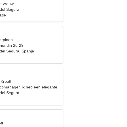
e vrouw
del Segura
atie
orpioen
riendin 26-29
el Segura, Spanje
 Kreeft
topmanager, ik heb een elegante
del Segura
e
ft