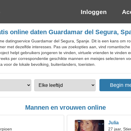
Inloggen
Ac
tis online daten Guardamar del Segura, Sp
ine datingservice Guardamar del Segura, Spanje. Dit is een kans om r
ner met dezelfde interesses. Pas uw zoekopties aan, vind romantisch
oject helpt gebruikers jongeren te vinden, virtuele vrienden te vinden
treeks per correspondentie geschikte mannen en meisjes selecteren voo
 voor de lokale bevolking, buitenlanders, toeristen.
Mannen en vrouwen online
Julia
orpioen
27 jaar, Stie