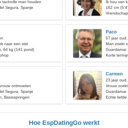
en tactvolle man houden
Ik hou van 
el Segura, Spanje
162 cm (5'4
Vriendschap
Paco
en
57 jaar oud
k naar een stel
Man zoekt s
), 64 kg (141 pond)
Guardamar 
iphop
Korte termijn
Carmen
23 jaar oud
 vrouw ontmoeten
Vrouw zoek
el Segura, Spanje
Guardamar d
, Basisspringen
Echte liefde
Hoe EspDatingGo werkt