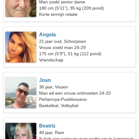
Man zoekt senior dame
180 cm (5'11"), 95 kg (209 pond)
Korte termijn relatie
Angela
21 jaar oud, Schorpioen
Vrouw zoekt man 24-29
175 cm (5'9"), 51 kg (112 pond)
Vriendschap
Joan
36 jaar, Vissen
Man wil een vrouw ontmoeten 24-33
Peñarroya-Pueblonuevo
Basketbal, Volleybal
Beatriz
40 jaar, Ram
Ik heb een serieuze man nodig om te kamperen