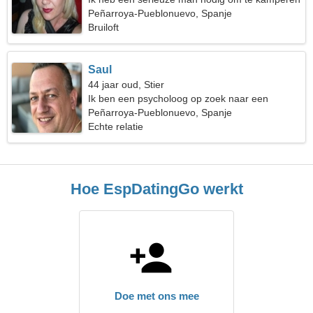
Peñarroya-Pueblonuevo, Spanje
Bruiloft
Saul
44 jaar oud, Stier
Ik ben een psycholoog op zoek naar een
uitzonderlijke vrouw
Peñarroya-Pueblonuevo, Spanje
Echte relatie
Hoe EspDatingGo werkt
Doe met ons mee