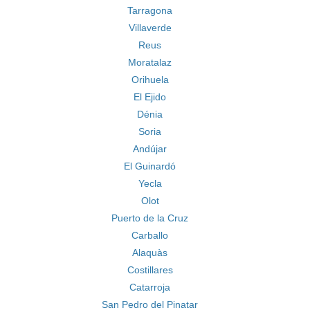
Tarragona
Villaverde
Reus
Moratalaz
Orihuela
El Ejido
Dénia
Soria
Andújar
El Guinardó
Yecla
Olot
Puerto de la Cruz
Carballo
Alaquàs
Costillares
Catarroja
San Pedro del Pinatar