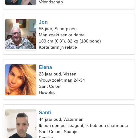
Vriendschap
Jon
55 jaar, Schorpioen
Man zoekt senior dame
189 cm (6'3"), 82 kg (180 pond)
Korte termijn relatie
Elena
23 jaar oud, Vissen
Vrouw zoekt man 24-34
Sant Celoni
Huwelijk
Santi
44 jaar oud, Waterman
Ik ben een politieagent, ik heb een charmante
vrouw nodig
Sant Celoni, Spanje
Familie