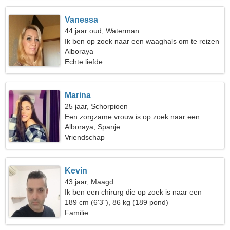
Vanessa
44 jaar oud, Waterman
Ik ben op zoek naar een waaghals om te reizen
Alboraya
Echte liefde
Marina
25 jaar, Schorpioen
Een zorgzame vrouw is op zoek naar een
liefdesrelatie
Alboraya, Spanje
Vriendschap
Kevin
43 jaar, Maagd
Ik ben een chirurg die op zoek is naar een
fantastische vrouw
189 cm (6'3"), 86 kg (189 pond)
Familie