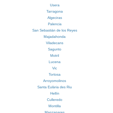
Usera
Tarragona
Algeciras
Palencia
San Sebastián de los Reyes
Majadahonda
Viladecans
Sagunto
Motril
Lucena
Vic
Tortosa
Arroyomolinos
Santa Eulària des Riu
Hellín
Culleredo
Montilla
Manzanares