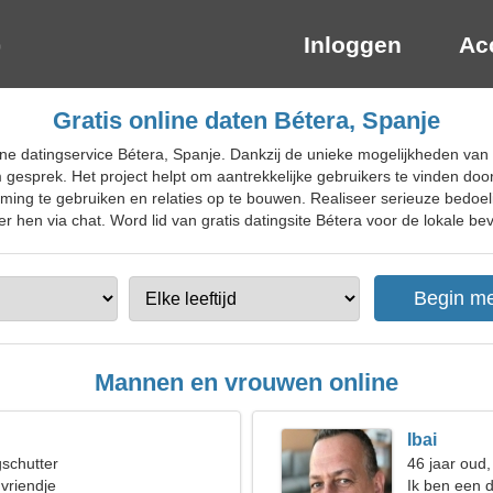
Inloggen
Ac
Gratis online daten Bétera, Spanje
ne datingservice Bétera, Spanje. Dankzij de unieke mogelijkheden van 
esprek. Het project helpt om aantrekkelijke gebruikers te vinden door
temming te gebruiken en relaties op te bouwen. Realiseer serieuze bedoe
 hen via chat. Word lid van gratis datingsite Bétera voor de lokale bevo
Mannen en vrouwen online
Ibai
gschutter
46 jaar oud
 vriendje
Ik ben een 