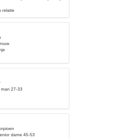
 relatie
m
vrouw
nje
e
r
t man 27-33
orpioen
enior dame 45-53