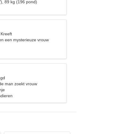
"), 89 kg (196 pond)
 Kreeft
ben een mysterieuze vrouw
agd
de man zoekt vrouw
nje
sdieren