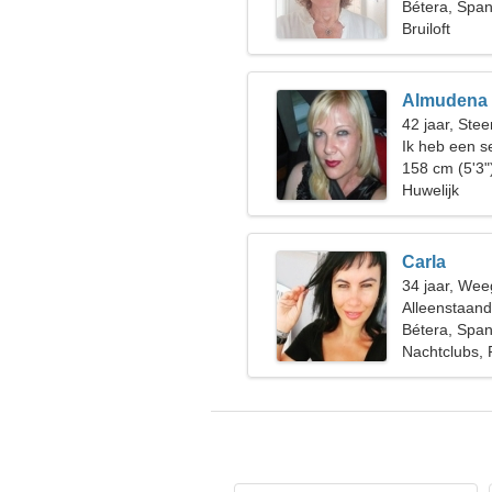
Bétera, Span
Bruiloft
Almudena
42 jaar, Ste
Ik heb een s
nodig
158 cm (5'3"
Huwelijk
Carla
34 jaar, Wee
Alleenstaan
Bétera, Span
Nachtclubs, 