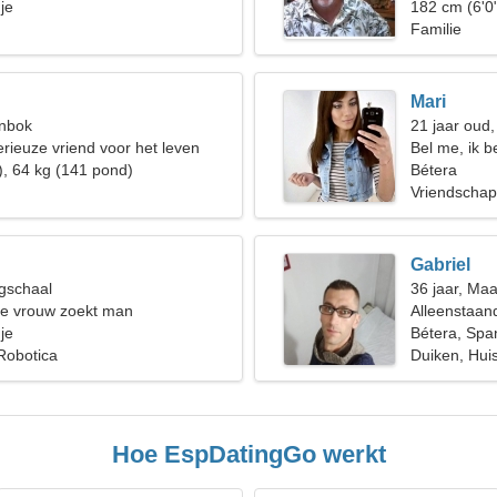
je
182 cm (6'0
Familie
Mari
enbok
21 jaar oud,
erieuze vriend voor het leven
Bel me, ik 
), 64 kg (141 pond)
Bétera
Vriendschap
Gabriel
gschaal
36 jaar, Ma
de vrouw zoekt man
Alleenstaan
je
Bétera, Spa
Robotica
Duiken, Hui
Hoe EspDatingGo werkt