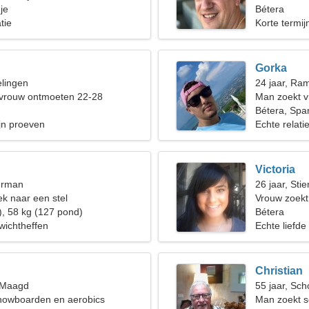
je
vrouw nodig
Bétera
tie
Korte termijn
Gorka
elingen
24 jaar, Ra
 vrouw ontmoeten 22-28
Man zoekt 
Bétera, Spa
ijn proeven
Echte relati
Victoria
erman
26 jaar, Stie
k naar een stel
Vrouw zoek
), 58 kg (127 pond)
Bétera
wichtheffen
Echte liefde
Christian
, Maagd
55 jaar, Sch
snowboarden en aerobics
Man zoekt s