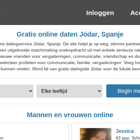
Inloggen
Ac
Gratis online daten Jódar, Spanje
e datingservice Jódar, Spanje. De site helpt je op weg, slimme partner
een uitgebreide matchmaking-zoekopdracht uit met enkele serieuze nieu
 nieuwe vrienden voor vergaderingen, communicatie, vriendschap en dat
 selecteer profielen voor communicatie, familie, vergaderingen. Voeg ho
kunnen vinden. Word lid van gratis datingsite Jódar voor de lokale bevo
Mannen en vrouwen online
Jessica
en
43 jaar, Sch