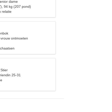
senior dame
"), 94 kg (207 pond)
 relatie
eenbok
 vrouw ontmoeten
schaatsen
 Stier
riendin 25-31
je
e