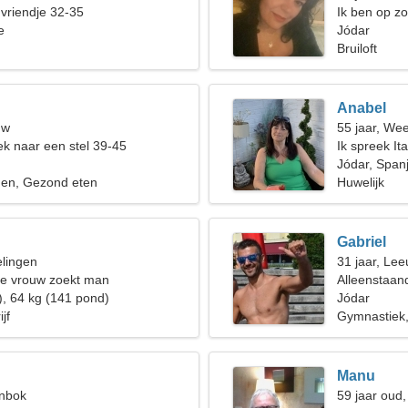
 vriendje 32-35
Ik ben op z
e
een gezin
Jódar
Bruiloft
Anabel
uw
55 jaar, We
k naar een stel 39-45
Ik spreek It
Jódar, Span
en, Gezond eten
Huwelijk
Gabriel
elingen
31 jaar, Le
de vrouw zoekt man
Alleenstaan
), 64 kg (141 pond)
Jódar
jf
Gymnastiek,
Manu
enbok
59 jaar oud