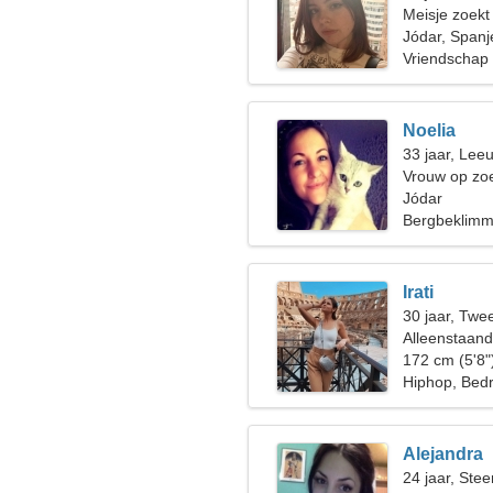
Meisje zoekt
Jódar, Spanj
Vriendschap
Noelia
33 jaar, Lee
Vrouw op zoe
Jódar
Bergbeklimm
Irati
30 jaar, Twe
Alleenstaan
172 cm (5'8"
Hiphop, Bedri
Alejandra
24 jaar, Ste