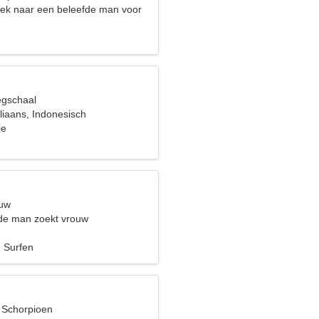
oek naar een beleefde man voor
egschaal
aliaans, Indonesisch
je
euw
de man zoekt vrouw
 Surfen
, Schorpioen