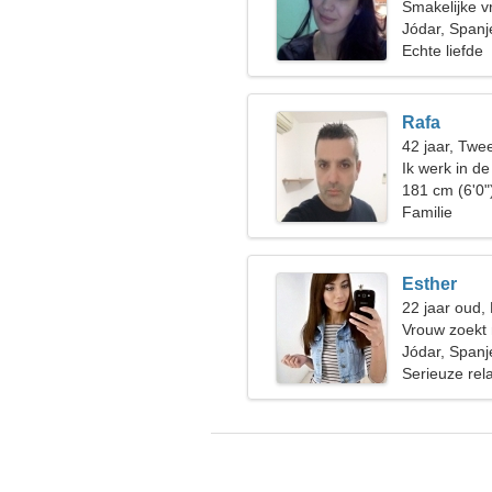
Smakelijke v
Jódar, Spanj
Echte liefde
Rafa
42 jaar, Twe
Ik werk in d
aantrekkelij
181 cm (6'0"
Familie
Esther
22 jaar oud
Vrouw zoekt
Jódar, Spanj
Serieuze rela