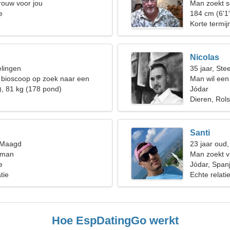
rouw voor jou
Man zoekt 
e
184 cm (6'1
Korte termijn
Nicolas
elingen
35 jaar, St
e bioscoop op zoek naar een
Man wil een
ke vrouw
), 81 kg (178 pond)
Jódar
Dieren, Rol
Santi
, Maagd
23 jaar oud,
 man
Man zoekt v
e
Jódar, Span
tie
Echte relati
Hoe EspDatingGo werkt