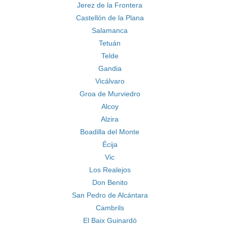
Jerez de la Frontera
Castellón de la Plana
Salamanca
Tetuán
Telde
Gandia
Vicálvaro
Groa de Murviedro
Alcoy
Alzira
Boadilla del Monte
Écija
Vic
Los Realejos
Don Benito
San Pedro de Alcántara
Cambrils
El Baix Guinardó