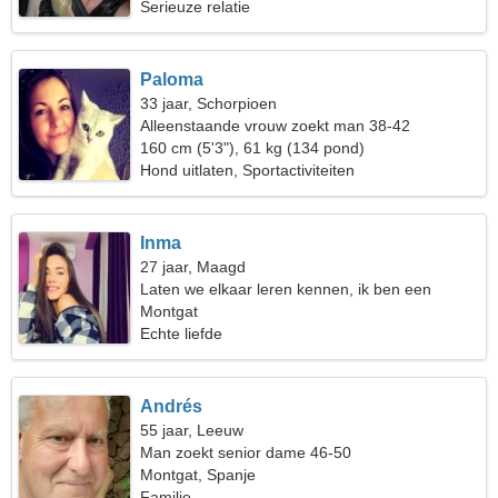
Serieuze relatie
Paloma
33 jaar, Schorpioen
Alleenstaande vrouw zoekt man 38-42
160 cm (5'3"), 61 kg (134 pond)
Hond uitlaten, Sportactiviteiten
Inma
27 jaar, Maagd
Laten we elkaar leren kennen, ik ben een
creatieve vrouw
Montgat
Echte liefde
Andrés
55 jaar, Leeuw
Man zoekt senior dame 46-50
Montgat, Spanje
Familie