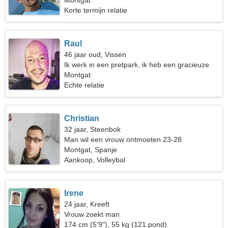
Montgat
Korte termijn relatie
Raul
46 jaar oud, Vissen
Ik werk in een pretpark, ik heb een gracieuze
vrouw nodig
Montgat
Echte relatie
Christian
32 jaar, Steenbok
Man wil een vrouw ontmoeten 23-28
Montgat, Spanje
Aankoop, Volleybal
Irene
24 jaar, Kreeft
Vrouw zoekt man
174 cm (5'9"), 55 kg (121 pond)