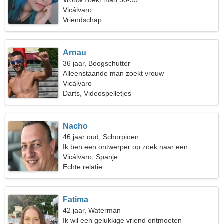
Vrouw zoekt man 30-35
Vicálvaro
Vriendschap
Arnau
36 jaar, Boogschutter
Alleenstaande man zoekt vrouw
Vicálvaro
Darts, Videospelletjes
Nacho
46 jaar oud, Schorpioen
Ik ben een ontwerper op zoek naar een
gepassioneerde vrouw
Vicálvaro, Spanje
Echte relatie
Fatima
42 jaar, Waterman
Ik wil een gelukkige vriend ontmoeten