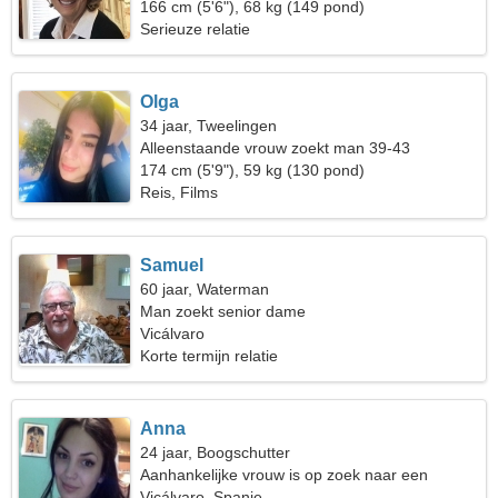
166 cm (5'6"), 68 kg (149 pond)
Serieuze relatie
Olga
34 jaar, Tweelingen
Alleenstaande vrouw zoekt man 39-43
174 cm (5'9"), 59 kg (130 pond)
Reis, Films
Samuel
60 jaar, Waterman
Man zoekt senior dame
Vicálvaro
Korte termijn relatie
Anna
24 jaar, Boogschutter
Aanhankelijke vrouw is op zoek naar een
serieuze relatie
Vicálvaro, Spanje